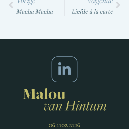
Vorige
Volgende
Macha Macha
Liefde à la carte
06 1102 2126